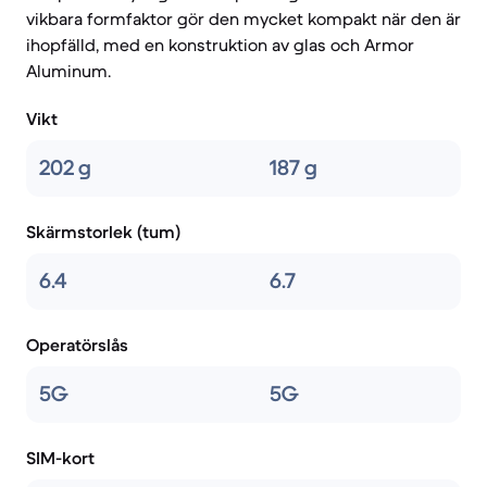
vikbara formfaktor gör den mycket kompakt när den är
ihopfälld, med en konstruktion av glas och Armor
Aluminum.
Vikt
202 g
187 g
Skärmstorlek (tum)
6.4
6.7
Operatörslås
5G
5G
SIM-kort