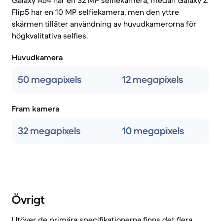
Galaxy A54 har en 32 MP selfiekamera, medan Galaxy Z
Flip5 har en 10 MP selfiekamera, men den yttre
skärmen tillåter användning av huvudkamerorna för
högkvalitativa selfies.
Huvudkamera
50 megapixels
12 megapixels
Fram kamera
32 megapixels
10 megapixels
Övrigt
Utöver de primära specifikationerna finns det flera