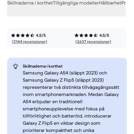
Skillnaderna i korthet
Tillgängliga modeller
Hållbarhet
Prest
4,5/5
4,5/5
(2144 recensioner)
(2637 recensioner)
Skillnaderna i korthet
Samsung Galaxy A54 (släppt 2023) och
Samsung Galaxy Z Flip5 (släppt 2023)
representerar två distinkta tillvägagångssätt
inom smartphonemarknaden. Medan Galaxy
A54 erbjuder en traditionell
smartphoneupplevelse med fokus på
tillförlitlighet och batteritid, introducerar
Galaxy Z Flip5 en vikbar design som
prioriterar kompakthet och unika