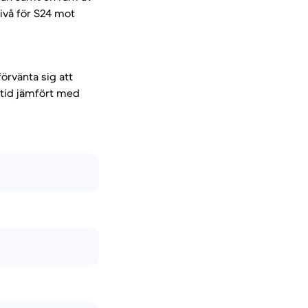
ivå för S24 mot
rvänta sig att
 tid jämfört med