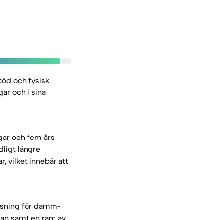
töd och fysisk
gar och i sina
gar och fem års
ligt längre
 vilket innebär att
assning för damm-
idan samt en ram av