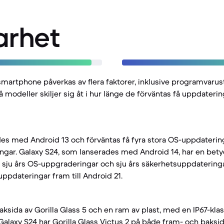
arhet
smartphone påverkas av flera faktorer, inklusive programvarus
å modeller skiljer sig åt i hur länge de förväntas få uppdaterin
es med Android 13 och förväntas få fyra stora OS-uppdaterin
gar. Galaxy S24, som lanserades med Android 14, har en betyd
ju års OS-uppgraderingar och sju års säkerhetsuppdateringar,
ppdateringar fram till Android 21.
aksida av Gorilla Glass 5 och en ram av plast, med en IP67-kl
 Galaxy S24 har Gorilla Glass Victus 2 på både fram- och baks