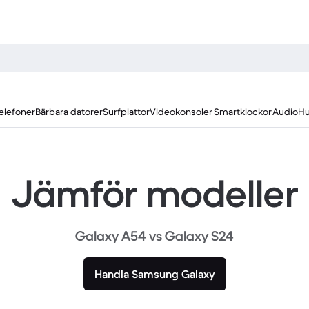
elefoner
Bärbara datorer
Surfplattor
Videokonsoler
Smartklockor
Audio
Hu
Jämför modeller
Galaxy A54 vs Galaxy S24
Handla Samsung Galaxy