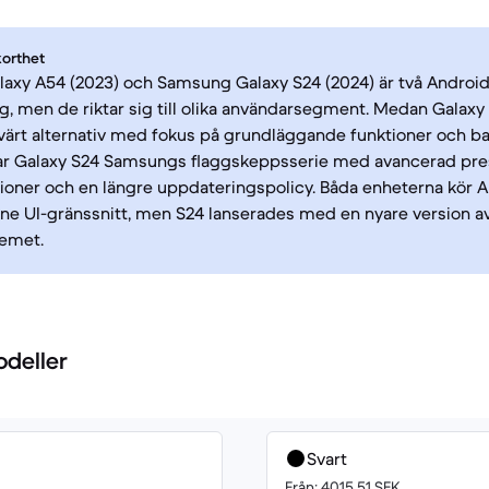
korthet
axy A54 (2023) och Samsung Galaxy S24 (2024) är två Andro
, men de riktar sig till olika användarsegment. Medan Galaxy
värt alternativ med fokus på grundläggande funktioner och bat
ar Galaxy S24 Samsungs flaggskeppsserie med avancerad pre
ioner och en längre uppdateringspolicy. Båda enheterna kör
e UI-gränssnitt, men S24 lanserades med en nyare version a
temet.
odeller
Svart
Från: 4015.51 SEK