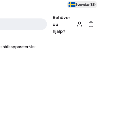
Svenska (SE)
Behöver
du
hjälp?
shållsapparater
Mer