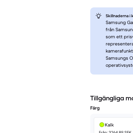
Skillnaderna i 
Samsung Gal
från Samsung
som ett pris
representer
kamerafunkt
Samsungs On
operativsys
Tillgängliga m
Färg
Kalk
Från: 3264.89 SEK