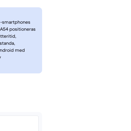
id-smartphones
 A54 positioneras
teritid,
standa,
 Android med
v