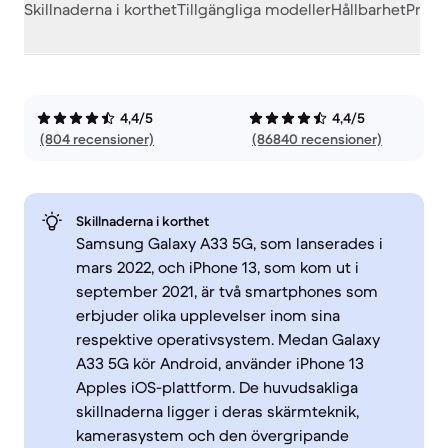
Skillnaderna i korthet
Tillgängliga modeller
Hållbarhet
Prest
4,4/5
4,4/5
(804 recensioner)
(86840 recensioner)
Skillnaderna i korthet
Samsung Galaxy A33 5G, som lanserades i
mars 2022, och iPhone 13, som kom ut i
september 2021, är två smartphones som
erbjuder olika upplevelser inom sina
respektive operativsystem. Medan Galaxy
A33 5G kör Android, använder iPhone 13
Apples iOS-plattform. De huvudsakliga
skillnaderna ligger i deras skärmteknik,
kamerasystem och den övergripande