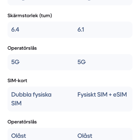
Skärmstorlek (tum)
6.4
6.1
Operatörslås
5G
5G
SIM-kort
Dubbla fysiska
Fysiskt SIM + eSIM
SIM
Operatörslås
Olåst
Olåst