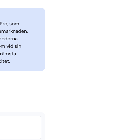
 Pro, som
onemarknaden.
 moderna
om vid sin
främsta
itet.