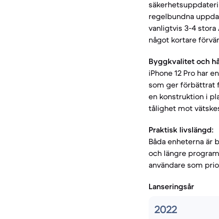
säkerhetsuppdatering
regelbundna uppdat
vanligtvis 3-4 stor
något kortare förvä
Byggkvalitet och hå
iPhone 12 Pro har e
som ger förbättrat 
en konstruktion i pl
tålighet mot vätske
Praktisk livslängd:
Båda enheterna är b
och längre programv
användare som prior
Lanseringsår
2022