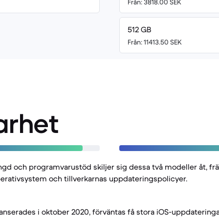
Från: 3818.00 SEK
512 GB
Från: 11413.50 SEK
arhet
längd och programvarustöd skiljer sig dessa två modeller åt, f
erativsystem och tillverkarnas uppdateringspolicyer.
anserades i oktober 2020, förväntas få stora iOS-uppdateringar