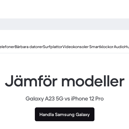
elefoner
Bärbara datorer
Surfplattor
Videokonsoler
Smartklockor
Audio
Hu
Jämför modeller
Galaxy A23 5G vs iPhone 12 Pro
Handla Samsung Galaxy