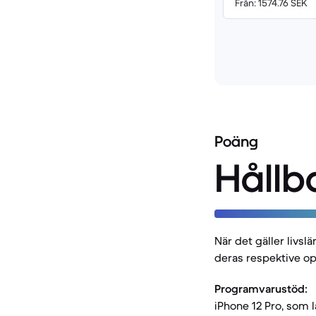
Från: 1574.76 SEK
Poäng
Hållb
När det gäller livs
deras respektive op
Programvarustöd:
iPhone 12 Pro, som l