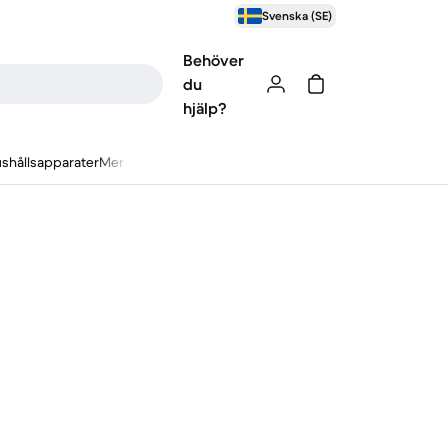
Svenska (SE)
Behöver
du
hjälp?
shållsapparater
Mer