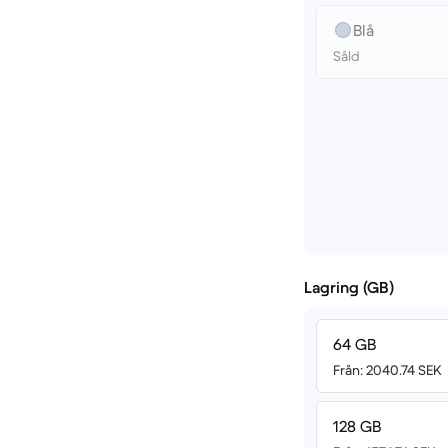
Blå
Såld
Lagring (GB)
64 GB
Från: 2040.74 SEK
128 GB