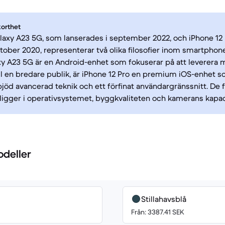
korthet
axy A23 5G, som lanserades i september 2022, och iPhone 12
ktober 2020, representerar två olika filosofier inom smartph
y A23 5G är en Android-enhet som fokuserar på att leverera
ill en bredare publik, är iPhone 12 Pro en premium iOS-enhet s
bjöd avancerad teknik och ett förfinat användargränssnitt. De 
 ligger i operativsystemet, byggkvaliteten och kamerans kapac
odeller
Stillahavsblå
Från: 3387.41 SEK