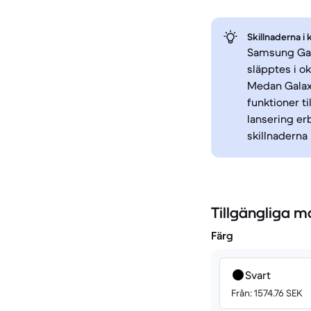
Skillnaderna i 
Samsung Gal
släpptes i o
Medan Galax
funktioner t
lansering er
skillnaderna
Tillgängliga m
Färg
Svart
Från: 1574.76 SEK