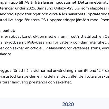
ar i upp till 7-8 år från lanseringsdatumet. Detta innebär att
eringar under 2026. Samsung Galaxy A23 5G, som släpptes i 
a Android-uppdateringar och cirka 4 års säkerhetsuppdateringar
ntad livslängd för stora OS-uppgraderingar jämfört med iPhon
llbarhet:
n mer robust konstruktion med en ram i rostfritt stål och en C
fallskydd, samt IP68-klassning för vatten- och dammtålighet. 
ast och saknar en officiell IP-klassning för vattenresistens, vil
skador.
yggda för att hålla vid normal användning, men iPhone 12 Pr
arustöd kan ge den en fördel när det gäller den totala praktis
iterar långvarig prestanda och säkerhet.
2020