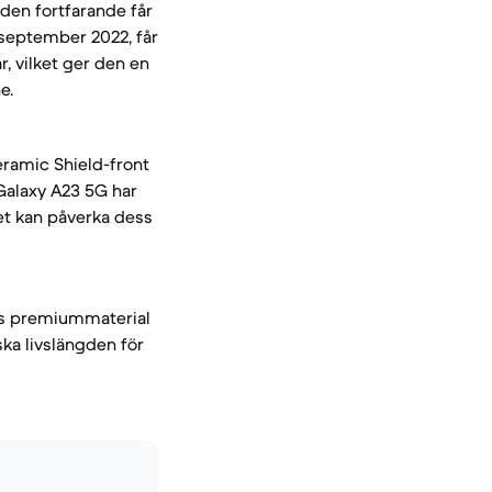
 den fortfarande får
september 2022, får
, vilket ger den en
e.
eramic Shield-front
Galaxy A23 5G har
ket kan påverka dess
o:s premiummaterial
ka livslängden för