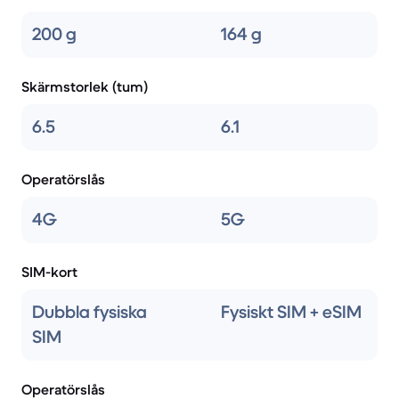
200 g
164 g
Skärmstorlek (tum)
6.5
6.1
Operatörslås
4G
5G
SIM-kort
Dubbla fysiska
Fysiskt SIM + eSIM
SIM
Operatörslås