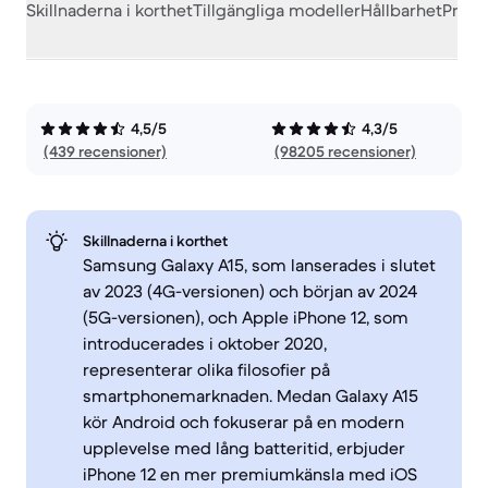
Skillnaderna i korthet
Tillgängliga modeller
Hållbarhet
Prest
4,5/5
4,3/5
(439 recensioner)
(98205 recensioner)
Skillnaderna i korthet
Samsung Galaxy A15, som lanserades i slutet
av 2023 (4G-versionen) och början av 2024
(5G-versionen), och Apple iPhone 12, som
introducerades i oktober 2020,
representerar olika filosofier på
smartphonemarknaden. Medan Galaxy A15
kör Android och fokuserar på en modern
upplevelse med lång batteritid, erbjuder
iPhone 12 en mer premiumkänsla med iOS