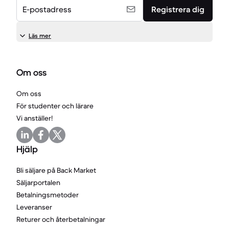
E-postadress
Registrera dig
Läs mer
Om oss
Om oss
För studenter och lärare
Vi anställer!
Hjälp
Bli säljare på Back Market
Säljarportalen
Betalningsmetoder
Leveranser
Returer och återbetalningar