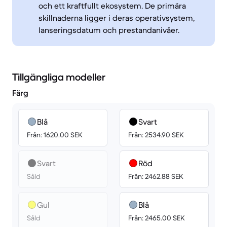
och ett kraftfullt ekosystem. De primära
skillnaderna ligger i deras operativsystem,
lanseringsdatum och prestandanivåer.
Tillgängliga modeller
Färg
Blå
Svart
Från: 1620.00 SEK
Från: 2534.90 SEK
Svart
Röd
Såld
Från: 2462.88 SEK
Gul
Blå
Såld
Från: 2465.00 SEK