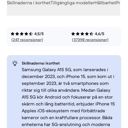
Skillnaderna i korthet
Tillgängliga modeller
Hållbarhet
Prest
4,5/5
4,6/5
(247 recensioner)
(37398 recensioner)
Skillnaderna i korthet
Samsung Galaxy A15 5G, som lanserades i
december 2023, och iPhone 15, som kom ut i
september 2023, är två smartphones som
riktar sig till olika användare. Medan Galaxy
A15 5G kör Android och fokuserar på en stor
skärm och lång batteritid, erbjuder iPhone 15
Apples iOS-ekosystem med förbättrade
kameror och en kraftfullare processor. Båda
enheterna har 5G-anslutning och moderna