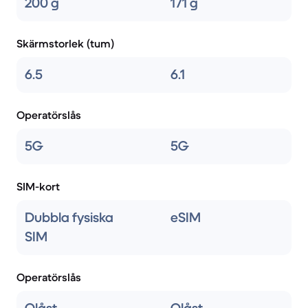
200 g
171 g
Skärmstorlek (tum)
6.5
6.1
Operatörslås
5G
5G
SIM-kort
Dubbla fysiska
eSIM
SIM
Operatörslås