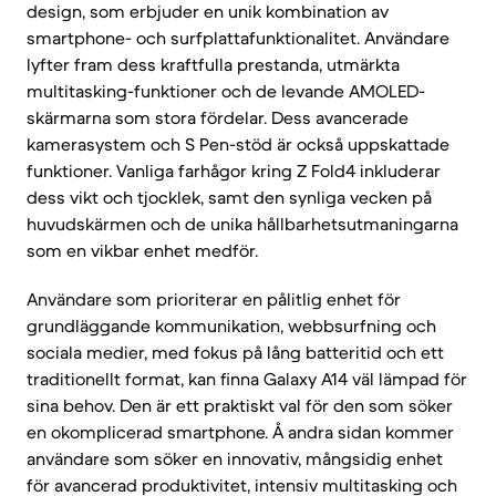
design, som erbjuder en unik kombination av
smartphone- och surfplattafunktionalitet. Användare
lyfter fram dess kraftfulla prestanda, utmärkta
multitasking-funktioner och de levande AMOLED-
skärmarna som stora fördelar. Dess avancerade
kamerasystem och S Pen-stöd är också uppskattade
funktioner. Vanliga farhågor kring Z Fold4 inkluderar
dess vikt och tjocklek, samt den synliga vecken på
huvudskärmen och de unika hållbarhetsutmaningarna
som en vikbar enhet medför.
Användare som prioriterar en pålitlig enhet för
grundläggande kommunikation, webbsurfning och
sociala medier, med fokus på lång batteritid och ett
traditionellt format, kan finna Galaxy A14 väl lämpad för
sina behov. Den är ett praktiskt val för den som söker
en okomplicerad smartphone. Å andra sidan kommer
användare som söker en innovativ, mångsidig enhet
för avancerad produktivitet, intensiv multitasking och