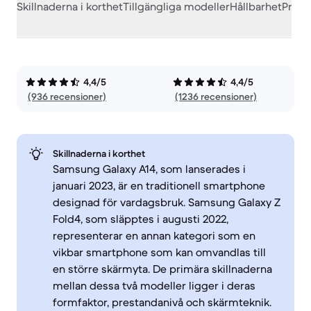
Skillnaderna i korthet
Tillgängliga modeller
Hållbarhet
Prest
4,4/5
4,4/5
(936 recensioner)
(1236 recensioner)
Skillnaderna i korthet
Samsung Galaxy A14, som lanserades i
januari 2023, är en traditionell smartphone
designad för vardagsbruk. Samsung Galaxy Z
Fold4, som släpptes i augusti 2022,
representerar en annan kategori som en
vikbar smartphone som kan omvandlas till
en större skärmyta. De primära skillnaderna
mellan dessa två modeller ligger i deras
formfaktor, prestandanivå och skärmteknik.