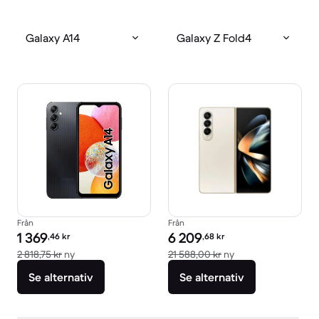
Galaxy A14
Galaxy Z Fold4
Från
Från
Pris för rekonditionerad produkt:
Pris för rekonditionerad produkt:
1 369
6 209
,46
kr
,68
kr
Jämfört med nypris 2 818,75 kr
Jämfört med nypris
2 818,75 kr
ny
21 588,00 kr
ny
Se alternativ
Se alternativ