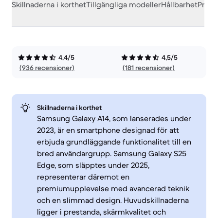
Skillnaderna i korthet
Tillgängliga modeller
Hållbarhet
Prest
4,4/5
4,5/5
(936 recensioner)
(181 recensioner)
Skillnaderna i korthet
Samsung Galaxy A14, som lanserades under
2023, är en smartphone designad för att
erbjuda grundläggande funktionalitet till en
bred användargrupp. Samsung Galaxy S25
Edge, som släpptes under 2025,
representerar däremot en
premiumupplevelse med avancerad teknik
och en slimmad design. Huvudskillnaderna
ligger i prestanda, skärmkvalitet och