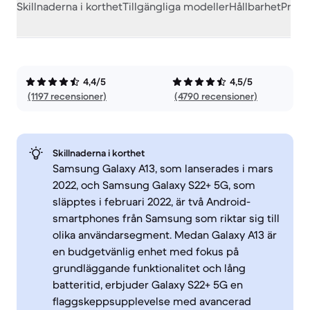
Skillnaderna i korthet
Tillgängliga modeller
Hållbarhet
Prest
4,4/5
4,5/5
(1197 recensioner)
(4790 recensioner)
Skillnaderna i korthet
Samsung Galaxy A13, som lanserades i mars
2022, och Samsung Galaxy S22+ 5G, som
släpptes i februari 2022, är två Android-
smartphones från Samsung som riktar sig till
olika användarsegment. Medan Galaxy A13 är
en budgetvänlig enhet med fokus på
grundläggande funktionalitet och lång
batteritid, erbjuder Galaxy S22+ 5G en
flaggskeppsupplevelse med avancerad