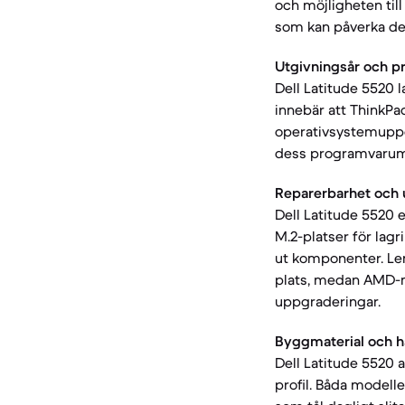
och möjligheten till
som kan påverka der
Utgivningsår och p
Dell Latitude 5520
innebär att ThinkPad
operativsystemuppda
dess programvarumä
Reparerbarhet och 
Dell Latitude 5520
M.2-platser för lagr
ut komponenter. Le
plats, medan AMD-m
uppgraderingar.
Byggmaterial och hå
Dell Latitude 5520 an
profil. Båda modell