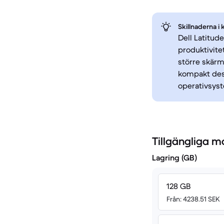
Skillnaderna i 
Dell Latitud
produktivite
större skärm
kompakt des
operativsys
Tillgängliga m
Lagring (GB)
128 GB
Från: 4238.51 SEK