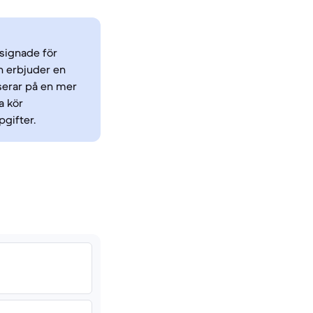
esignade för
h erbjuder en
serar på en mer
a kör
gifter.