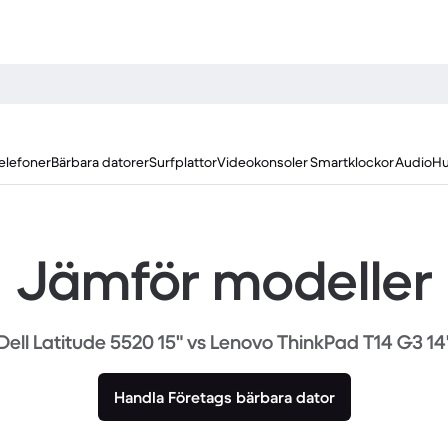
elefoner
Bärbara datorer
Surfplattor
Videokonsoler
Smartklockor
Audio
Hu
Jämför modeller
Dell Latitude 5520 15" vs Lenovo ThinkPad T14 G3 14
Handla Företags bärbara dator