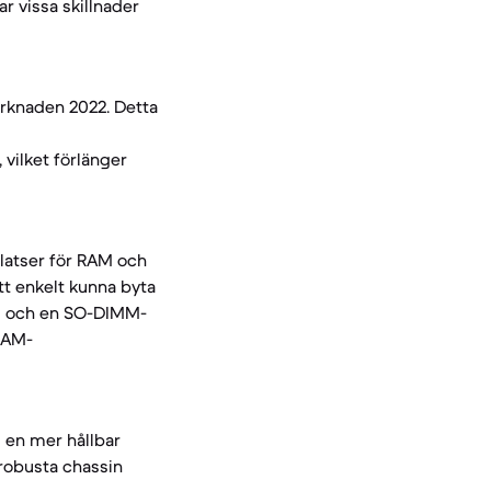
r vissa skillnader
rknaden 2022. Detta
vilket förlänger
latser för RAM och
att enkelt kunna byta
ul och en SO-DIMM-
RAM-
ll en mer hållbar
 robusta chassin