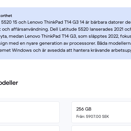
korthet
e 5520 15 och Lenovo ThinkPad T14 G3 14 är bärbara datorer d
t och affärsanvändning. Dell Latitude 5520 lanserades 2021 oc
yta, medan Lenovo ThinkPad T14 G3, som släpptes 2022, foku
ign med en nyare generation av processorer. Båda modellern
temet Windows och är avsedda att hantera krävande arbetsupp
odeller
256 GB
Från: 5907.00 SEK