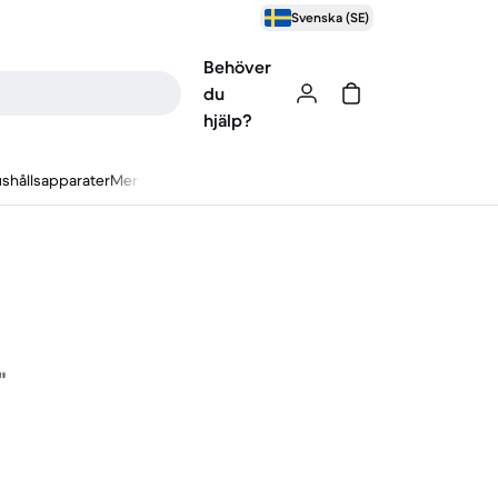
Svenska (SE)
Behöver
du
hjälp?
shållsapparater
Mer
"