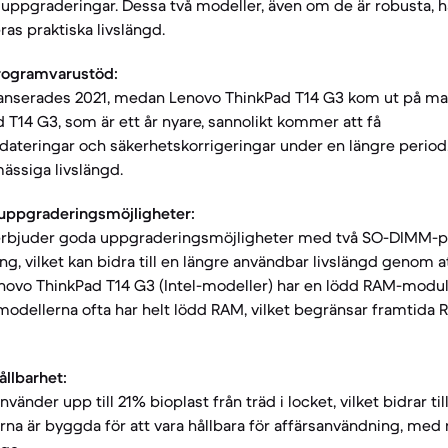
 uppgraderingar. Dessa två modeller, även om de är robusta, ha
as praktiska livslängd.
rogramvarustöd:
 lanserades 2021, medan Lenovo ThinkPad T14 G3 kom ut på ma
 T14 G3, som är ett år nyare, sannolikt kommer att få
teringar och säkerhetskorrigeringar under en längre period, 
ssiga livslängd.
uppgraderingsmöjligheter:
 erbjuder goda uppgraderingsmöjligheter med två SO-DIMM-p
ing, vilket kan bidra till en längre användbar livslängd genom 
novo ThinkPad T14 G3 (Intel-modeller) har en lödd RAM-mod
odellerna ofta har helt lödd RAM, vilket begränsar framtida 
llbarhet:
vänder upp till 21% bioplast från träd i locket, vilket bidrar ti
erna är byggda för att vara hållbara för affärsanvändning, med