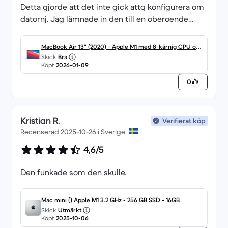
Detta gjorde att det inte gick attq konfigurera om
datornj. Jag lämnade in den till en oberoende
firmas som efter flera försök lyckades nollställa
datorn. Det kostade mig 850 kr extra. Datorn är
MacBook Air 13" (2020) - Apple M1 med 8-kärnig CPU och
fortfarande instabil opch vissa saker går inte
Skick
Bra
8-kärnig grafikprocessor - 8GB RAM - SSD 1000GB - QW
Köpt
2026-01-09
atgöra, tex att lä'gga ner bilder i bildmappen och
ERTY - Svensk
att radera filer
0
Jag ser fram emot att ni åtgärdar detta.
MVH
Kristian R.
Verifierat köp
Recenserad 2025-10-26 i Sverige.
PO Jansson
4,6/5
perolofjansson@hotmail com
.
Den funkade som den skulle.
Mac mini () Apple M1 3.2 GHz - 256 GB SSD - 16GB
Skick
Utmärkt
Köpt
2025-10-06