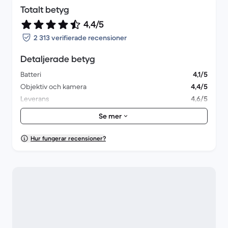
Totalt betyg
4,4/5
2 313 verifierade recensioner
Detaljerade betyg
Batteri
4,1/5
Objektiv och kamera
4,4/5
Leverans
4,6/5
Tillbehör
4/5
Se mer
Förpackning
4,5/5
Prestanda
4,3/5
Hur fungerar recensioner?
Utseende
4,4/5