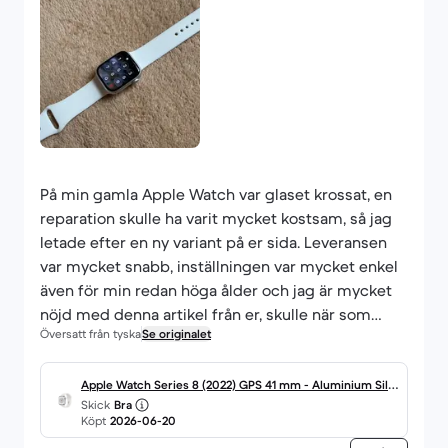
På min gamla Apple Watch var glaset krossat, en
reparation skulle ha varit mycket kostsam, så jag
letade efter en ny variant på er sida. Leveransen
var mycket snabb, inställningen var mycket enkel
även för min redan höga ålder och jag är mycket
nöjd med denna artikel från er, skulle när som
Översatt från tyska
Se originalet
helst beställa andra artiklar från er.
Apple Watch Series 8 (2022) GPS 41 mm - Aluminium Silb
Skick
Bra
er
Köpt
2026-06-20