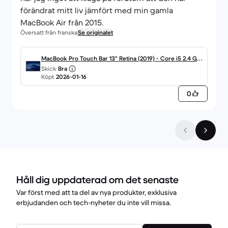
förändrat mitt liv jämfört med min gamla
MacBook Air från 2015.
Översatt från franska
Se originalet
MacBook Pro Touch Bar 13" Retina (2019) - Core i5 2.4 GH
Skick
Bra
z 256 SSD - 8 Go AZERTY - Français
Köpt
2026-01-16
0
Håll dig uppdaterad om det senaste
Var först med att ta del av nya produkter, exklusiva
erbjudanden och tech-nyheter du inte vill missa.