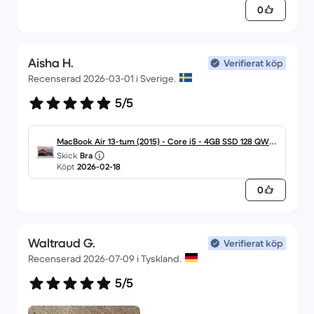
0
Aisha H.
Verifierat köp
Recenserad 2026-03-01 i Sverige.
5/5
MacBook Air 13-tum (2015) - Core i5 - 4GB SSD 128 QWER
Skick
Bra
TY - Portugisisk
Köpt
2026-02-18
0
Waltraud G.
Verifierat köp
Recenserad 2026-07-09 i Tyskland.
5/5