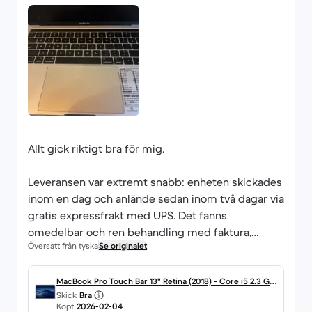
Allt gick riktigt bra för mig.
Leveransen var extremt snabb: enheten skickades
inom en dag och anlände sedan inom två dagar via
gratis expressfrakt med UPS. Det fanns
omedelbar och ren behandling med faktura,
Översatt från tyska
Se originalet
leveransbekräftelse och spårning. Allt var
transparent och spårbart utan behov av någon
kontakt med säljaren.
MacBook Pro Touch Bar 13" Retina (2018) - Core i5 2.3 GH
Skick
Bra
z SSD 512 - 16GB - QWERTY - Englisch
Köpt
2026-02-04