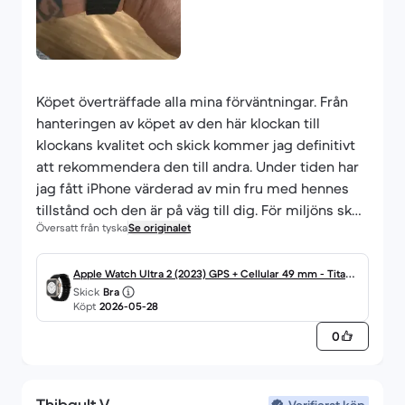
Köpet överträffade alla mina förväntningar. Från
hanteringen av köpet av den här klockan till
klockans kvalitet och skick kommer jag definitivt
att rekommendera den till andra. Under tiden har
jag fått iPhone värderad av min fru med hennes
tillstånd och den är på väg till dig. För miljöns skull
Översatt från tyska
Se originalet
kan du inte göra mer inom detta område, det är
fantastiskt att din webbplats finns.
Apple Watch Ultra 2 (2023) GPS + Cellular 49 mm - Titan T
Skick
Bra
itan Natur - Ocean Armband Schwarz
Köpt
2026-05-28
0