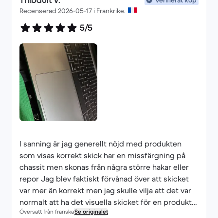
Thibault V.
Verifierat köp
Recenserad 2026-05-17 i Frankrike.
5/5
I sanning är jag generellt nöjd med produkten
som visas korrekt skick har en missfärgning på
chassit men skonas från några större hakar eller
repor Jag blev faktiskt förvånad över att skicket
var mer än korrekt men jag skulle vilja att det var
normalt att ha det visuella skicket för en produkt
Översatt från franska
Se originalet
på 1200 € med stödjande foton eftersom jag har