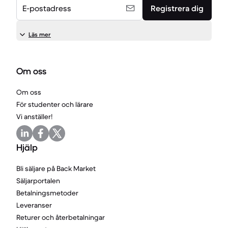
E-postadress
Registrera dig
Läs mer
Om oss
Om oss
För studenter och lärare
Vi anställer!
Hjälp
Bli säljare på Back Market
Säljarportalen
Betalningsmetoder
Leveranser
Returer och återbetalningar