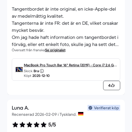
Tangentbordet är inte original, en icke-Apple-del
av medelmåttig kvalitet.
Tangenterna är inte FR: det är en DE, vilket orsakar
mycket besvär.
Om jag hade haft information om tangentbordet i
förväg, eller ett enkelt foto, skulle jag ha sett det
Översatt från franska
Se originalet
och inte beställt det.
Bortsett från tangentbordet finns det inget att
säga om Mac-datorns kvalitet.
MacBook Pro Touch Bar 16" Retina (2019) - Core i7 2.6 GH
Skick
Bra
z 1000 SSD - 32 Go AZERTY - Français
Köpt
2025-12-10
4
Luna A.
Verifierat köp
Recenserad 2026-02-09 i Tyskland.
5/5