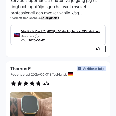
Servicen, uppmärksamheten varje gång jag har
ringt och uppföljningen har varit mycket
professionell och mycket vänlig. Jag
Översatt från spanska
Se originalet
rekommenderar starkt allt. Jag tackar er så
mycket.
MacBook Pro 13" (2020) - M1 de Apple con CPU de 8 núcl
Skick
Bra
eos y GPU de 8 núcleos - 8GB RAM - SSD 256GB - Pantall
Köpt
2026-05-17
a estándar - QWERTY - Español
1
Thomas E.
Verifierat köp
Recenserad 2026-06-01 i Tyskland.
5/5