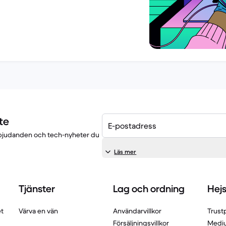
te
E-postadress
 erbjudanden och tech-nyheter du
Läs mer
Tjänster
Lag och ordning
Hej
et
Värva en vän
Användarvillkor
Trustp
Försäljningsvillkor
Medi