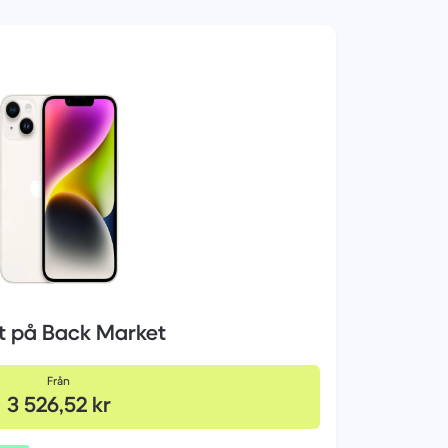
et på Back Market
Från
3 526,52 kr