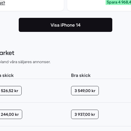
Spara 4 968,4
et?
Visa iPhone 14
arket
land våra säljares annonser.
a skick
Bra skick
 526,52 kr
3 549,00 kr
 244,00 kr
3 937,00 kr