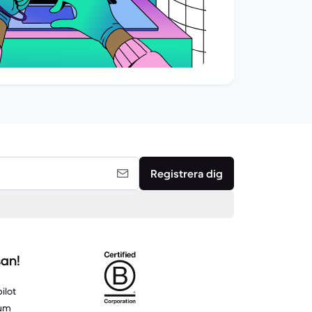
Registrera dig
san!
ilot
um