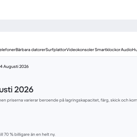
elefoner
Bärbara datorer
Surfplattor
Videokonsoler
Smartklockor
Audio
Hu
14 Augusti 2026
usti 2026
 men priserna varierar beroende på lagringskapacitet, färg, skick och ko
 70 % billigare än en helt ny.