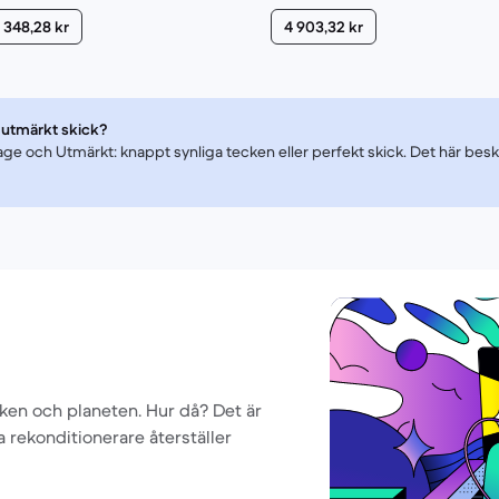
 348,28 kr
4 903,32 kr
 utmärkt skick?
litage och Utmärkt: knappt synliga tecken eller perfekt skick. Det här bes
boken och planeten. Hur då? Det är
la rekonditionerare återställer