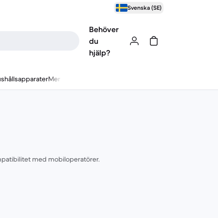
Svenska (SE)
Behöver
du
hjälp?
shållsapparater
Mer
mpatibilitet med mobiloperatörer.