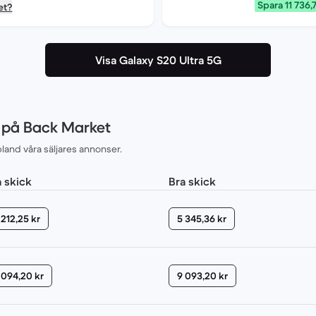
Spara 11 736,
et?
Visa Galaxy S20 Ultra 5G
G på Back Market
land våra säljares annonser.
a skick
Bra skick
 212,25 kr
5 345,36 kr
 094,20 kr
9 093,20 kr