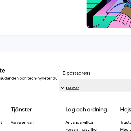
te
E-postadress
 erbjudanden och tech-nyheter du
Läs mer
Tjänster
Lag och ordning
Hej
et
Värva en vän
Användarvillkor
Trustp
Försäljningsvillkor
Medi