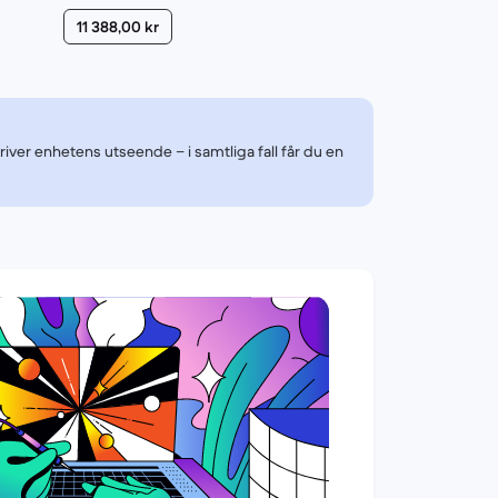
11 388,00 kr
kriver enhetens utseende – i samtliga fall får du en