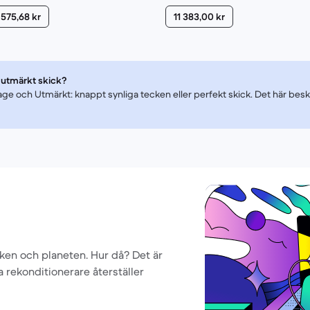
 575,68 kr
11 383,00 kr
 utmärkt skick?
litage och Utmärkt: knappt synliga tecken eller perfekt skick. Det här bes
boken och planeten. Hur då? Det är
la rekonditionerare återställer