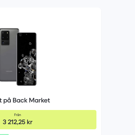
et på Back Market
Från
3 212,25 kr