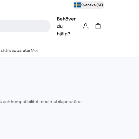
Svenska (SE)
Behöver
du
hjälp?
shållsapparater
Mer
ick och kompatibilitet med mobiloperatörer.