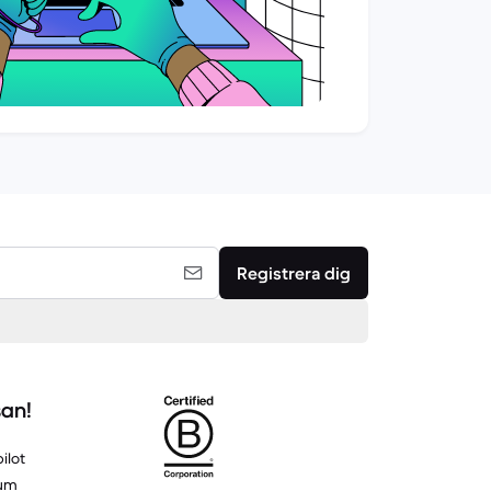
Registrera dig
san!
ilot
um