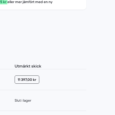
75 kr
eller mer jämfört med en ny
Utmärkt skick
11 397,00 kr
Slut i lager