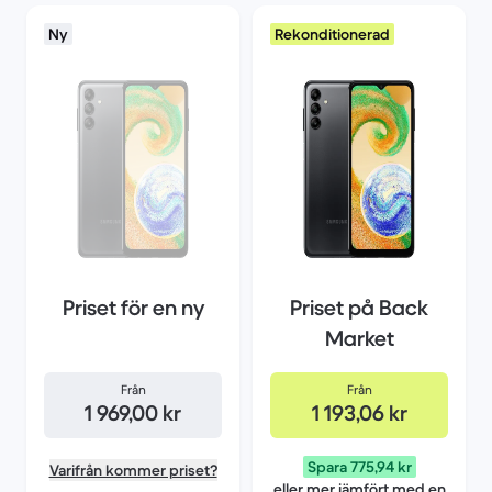
Ny
Rekonditionerad
Priset för en ny
Priset på Back
Market
Från
Från
1 969,00 kr
1 193,06 kr
Spara 775,94 kr
Varifrån kommer priset?
eller mer jämfört med en